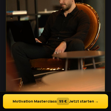
Also machte ich das Thema Produktivität und
Umsetzung zu meiner Hauptaufgabe. Ich
studierte Bücher, buchte Kurse und absolvierte
eine Ausbildung zum High Performance Coach.
2022 veranstaltete ich sogar meinen eigenen
Online-Kongress – die
High Performance Days
–
und holte einige der bekanntesten Speaker
Deutschlands vor die Kamera, darunter Jürgen
Höller, Katja Porsch und Maxim Mankevich. Ich
quetschte sie regelrecht aus – mit der einen
Frage: Wie kommt man wirklich ins Machen?
Und dann fiel es mir wie Schuppen von den
Augen:
Motivation Masterclass
99 €
Jetzt starten →
Mir fehlte nie die Strategie. Mir fehlte die
Umsetzung.