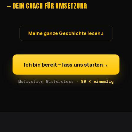
— DEIN COACH FÜR UMSETZUNG
Meine ganze Geschichte lesen
↓
Weißt du, was jahrelang mein größtes
Ich bin bereit – lass uns starten
→
Problem war?
Motivation Masterclass ·
99 € einmalig
Ich habe alles aufgeschoben.
Ich wollte mir etwas Eigenes aufbauen. Mein
eigener Chef sein, aufstehen, wann ich Lust habe,
Arbeit machen, die mir Spaß macht, die Welt
bereisen. Ich wollte mehr als Mittelmaß – ich