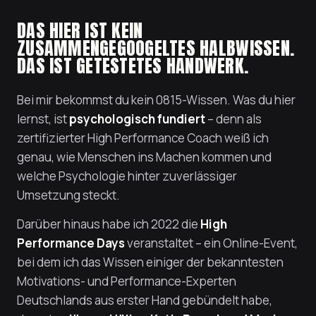
wollte ein erfolgreiches, erfülltes und
DAS HIER IST KEIN
selbstbestimmtes Leben nach meinen
ZUSAMMENGEGOOGELTES HALBWISSEN.
Maßstäben.
DAS IST GETESTETES HANDWERK.
Und ich wusste ganz genau, was ich tun musste.
Ideen hatte ich mehr als genug.
Bei mir bekommst du kein 0815-Wissen. Was du hier
lernst, ist
psychologisch fundiert
– denn als
Ich habe sie nur nie umgesetzt.
zertifizierter High Performance Coach weiß ich
genau, wie Menschen ins Machen kommen und
Statt produktiv an meinen Plänen zu arbeiten,
welche Psychologie hinter zuverlässiger
hing ich vor YouTube, scrollte durch Instagram
Umsetzung steckt.
und verschwendete meine Zeit. Ich bekam
einfach nichts auf die Kette. Entweder schob ich
Darüber hinaus habe ich 2022 die
High
auf – oder ich verlor nach wenigen Tagen die
Performance Days
veranstaltet – ein Online-Event,
Motivation. Antriebslosigkeit, Zweifel, Unklarheit
bei dem ich das Wissen einiger der bekanntesten
Motivations- und Performance-Experten
und Überforderung waren meine täglichen
Deutschlands aus erster Hand gebündelt habe,
Begleiter.